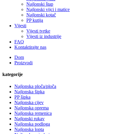
Najlonski štap
Najlonski vijci i matice
Najlonski kotač
PP kutija
Vijesti
Vijesti tvrtke
Vijesti iz industrije
FAQ
Kontaktirajte nas
Dom
Proizvodi
kategorije
Najlonska ploča/ploča
Najlonska šipka
PP šipka
Najlonska cijev
Najlonska oprema
Najlonska remenica
Najlonski rukav
Najlonska podloga
Najlonska lopta