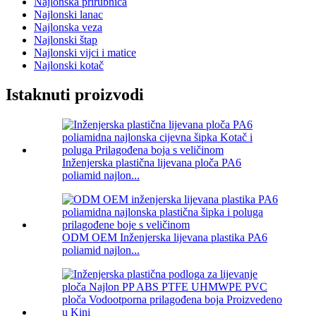
Najlonska prirubnica
Najlonski lanac
Najlonska veza
Najlonski štap
Najlonski vijci i matice
Najlonski kotač
Istaknuti proizvodi
Inženjerska plastična lijevana ploča PA6
poliamid najlon...
ODM OEM Inženjerska lijevana plastika PA6
poliamid najlon...