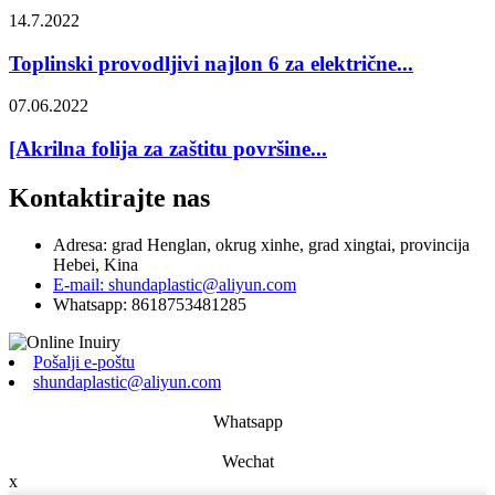
14.7.2022
Toplinski provodljivi najlon 6 za električne...
07.06.2022
[Akrilna folija za zaštitu površine...
Kontaktirajte nas
Adresa: grad Henglan, okrug xinhe, grad xingtai, provincija
Hebei, Kina
E-mail: shundaplastic@aliyun.com
Whatsapp: 8618753481285
Pošalji e-poštu
shundaplastic@aliyun.com
Whatsapp
Wechat
x