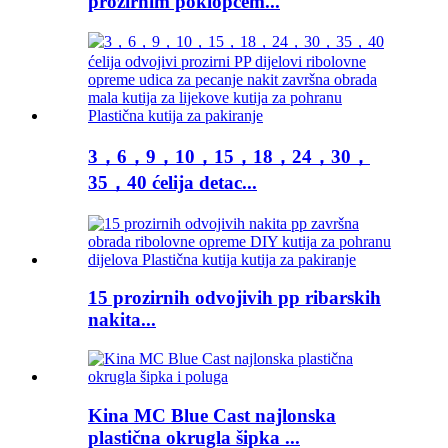
prozirnim poklopcem...
3，6，9，10，15，18，24，30，
35，40 ćelija detac...
15 prozirnih odvojivih pp ribarskih
nakita...
Kina MC Blue Cast najlonska
plastična okrugla šipka ...