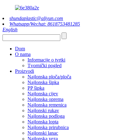
shundaplastic@aliyun.com
Whatsapp/Wechat: 8618753481285
English
Dom
O nama
Informacije o tvrtki
Tvornički pogled
Proizvodi
Najlonska ploča/ploča
Najlonska šipka
PP šipka
Najlonska cijev
Najlonska oprema
Najlonska remenica
Najlonski rukav
Najlonska podloga
Najlonska lopta
Najlonska prirubnica
Najlonski lanac
Najlonska veza