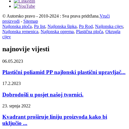
© Autorsko pravo - 2010-2024 : Sva prava pridržana.
Vrući
proizvodi
-
Sitemap
Najlonska ploča
,
Pp list
,
Najlonska šipka
,
Pp Rod
,
Najlonska cijev
,
Najlonska remenica
,
Najlonska oprema
,
Plastična ploča
,
Okrugla
cijev
najnovije vijesti
06.05.2023
Plastični poliamid PP najlonski plastični upravljač...
17.2.2023
Dobrodošli u posjet našoj tvornici.
23. srpnja 2022
Kvadrant proširuje liniju proizvoda kako bi
uključio ...