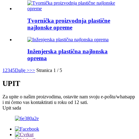
Tvornička proizvodnja plastične
najlonske opreme
Inženjerska plastična najlonska
oprema
1
2
3
4
5
Dalje >
>>
Stranica 1 / 5
UPIT
Za upite o našim proizvodima, ostavite nam svoju e-poštu/whatsapp
i mi ćemo vas kontaktirati u roku od 12 sati.
Upit sada