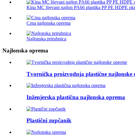
Kina MC lijevani najlon PA66 plastika PP PE HDPE okru
Crna najlonska oprema
Najlonska prirubnica
Najlonska oprema
Tvornička proizvodnja plastične najlonske
Inženjerska plastična najlonska oprema
Plastični zupčanik