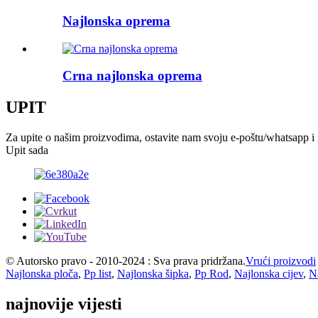
Najlonska oprema
Crna najlonska oprema
UPIT
Za upite o našim proizvodima, ostavite nam svoju e-poštu/whatsapp i m
Upit sada
© Autorsko pravo - 2010-2024 : Sva prava pridržana.
Vrući proizvodi
Najlonska ploča
,
Pp list
,
Najlonska šipka
,
Pp Rod
,
Najlonska cijev
,
N
najnovije vijesti