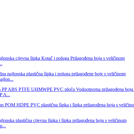
..
jlon...
P A...
p...