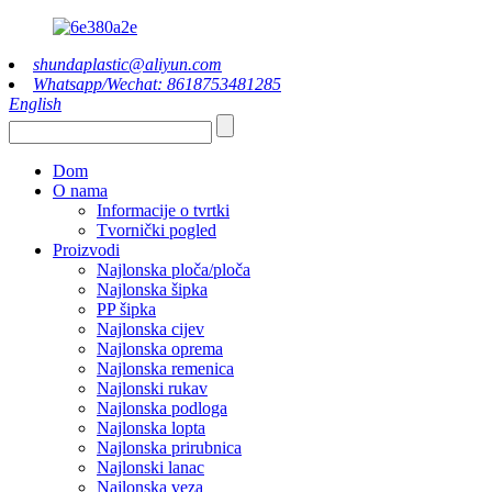
shundaplastic@aliyun.com
Whatsapp/Wechat: 8618753481285
English
Dom
O nama
Informacije o tvrtki
Tvornički pogled
Proizvodi
Najlonska ploča/ploča
Najlonska šipka
PP šipka
Najlonska cijev
Najlonska oprema
Najlonska remenica
Najlonski rukav
Najlonska podloga
Najlonska lopta
Najlonska prirubnica
Najlonski lanac
Najlonska veza