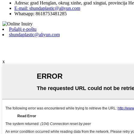
Adresa: grad Henglan, okrug xinhe, grad xingtai, provincija He
E-mail: shundaplastic@aliyun.com
Whatsapp: 8618753481285
Pošalji e-poštu
shundaplastic@aliyun.com
x