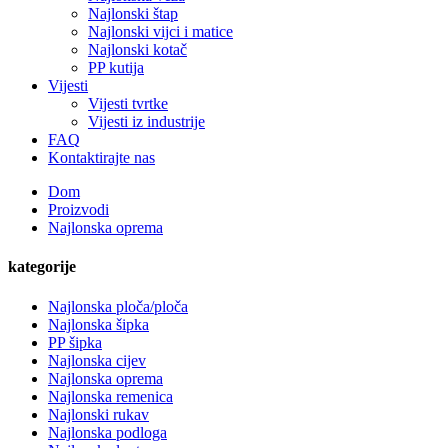
Najlonski štap
Najlonski vijci i matice
Najlonski kotač
PP kutija
Vijesti
Vijesti tvrtke
Vijesti iz industrije
FAQ
Kontaktirajte nas
Dom
Proizvodi
Najlonska oprema
kategorije
Najlonska ploča/ploča
Najlonska šipka
PP šipka
Najlonska cijev
Najlonska oprema
Najlonska remenica
Najlonski rukav
Najlonska podloga