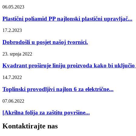
06.05.2023
Plastični poliamid PP najlonski plastični upravljač...
17.2.2023
Dobrodošli u posjet našoj tvornici.
23. srpnja 2022
Kvadrant proširuje liniju proizvoda kako bi uključio .
14.7.2022
Toplinski provodljivi najlon 6 za električne...
07.06.2022
[Akrilna folija za zaštitu površine...
Kontaktirajte nas