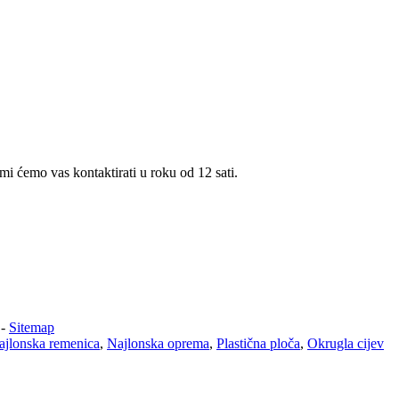
i ćemo vas kontaktirati u roku od 12 sati.
-
Sitemap
ajlonska remenica
,
Najlonska oprema
,
Plastična ploča
,
Okrugla cijev