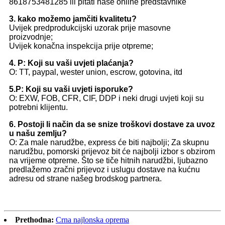
8618753481285 ili pitati naše online predstavnike
3. kako možemo jamčiti kvalitetu?
Uvijek predprodukcijski uzorak prije masovne
proizvodnje;
Uvijek konačna inspekcija prije otpreme;
4. P: Koji su vaši uvjeti plaćanja?
O: TT, paypal, wester union, escrow, gotovina, itd
5.P: Koji su vaši uvjeti isporuke?
O: EXW, FOB, CFR, CIF, DDP i neki drugi uvjeti koji su
potrebni klijentu.
6. Postoji li način da se snize troškovi dostave za uvoz
u našu zemlju?
O: Za male narudžbe, express će biti najbolji; Za skupnu
narudžbu, pomorski prijevoz bit će najbolji izbor s obzirom
na vrijeme otpreme. Što se tiče hitnih narudžbi, ljubazno
predlažemo zračni prijevoz i uslugu dostave na kućnu
adresu od strane našeg brodskog partnera.
Prethodna:
Crna najlonska oprema