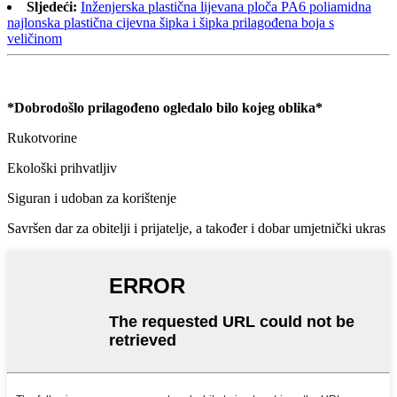
Sljedeći:
Inženjerska plastična lijevana ploča PA6 poliamidna
najlonska plastična cijevna šipka i šipka prilagođena boja s
veličinom
*Dobrodošlo prilagođeno ogledalo bilo kojeg oblika*
Rukotvorine
Ekološki prihvatljiv
Siguran i udoban za korištenje
Savršen dar za obitelji i prijatelje, a također i dobar umjetnički ukras