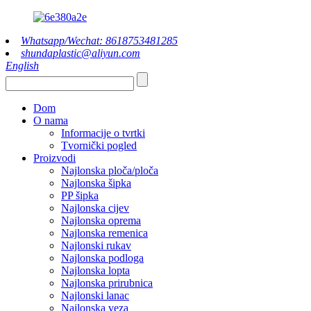
Whatsapp/Wechat: 8618753481285
shundaplastic@aliyun.com
English
Dom
O nama
Informacije o tvrtki
Tvornički pogled
Proizvodi
Najlonska ploča/ploča
Najlonska šipka
PP šipka
Najlonska cijev
Najlonska oprema
Najlonska remenica
Najlonski rukav
Najlonska podloga
Najlonska lopta
Najlonska prirubnica
Najlonski lanac
Najlonska veza