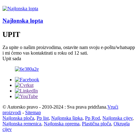
Najlonska lopta
UPIT
Za upite o našim proizvodima, ostavite nam svoju e-poštu/whatsapp
i mi ćemo vas kontaktirati u roku od 12 sati.
Upit sada
© Autorsko pravo - 2010-2024 : Sva prava pridržana.
Vrući
proizvodi
-
Sitemap
Najlonska ploča
,
Pp list
,
Najlonska šipka
,
Pp Rod
,
Najlonska cijev
,
Najlonska remenica
,
Najlonska oprema
,
Plastična ploča
,
Okrugla
cijev