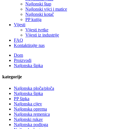
Najlonski štap
Najlonski vijci i matice
Najlonski kotač
PP kutija
Vijesti
Vijesti tvrtke
Vijesti iz industrije
FAQ
Kontaktirajte nas
Dom
Proizvodi
Najlonska šipka
kategorije
Najlonska ploča/ploča
Najlonska šipka
PP šipka
Najlonska cijev
Najlonska oprema
Najlonska remenica
Najlonski rukav
Najlonska podloga