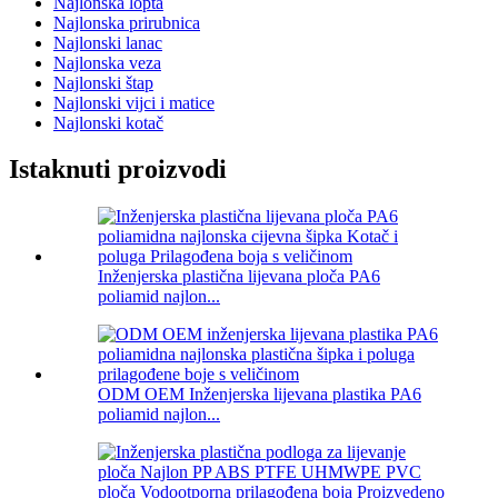
Najlonska lopta
Najlonska prirubnica
Najlonski lanac
Najlonska veza
Najlonski štap
Najlonski vijci i matice
Najlonski kotač
Istaknuti proizvodi
Inženjerska plastična lijevana ploča PA6
poliamid najlon...
ODM OEM Inženjerska lijevana plastika PA6
poliamid najlon...