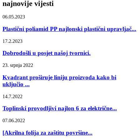
najnovije vijesti
06.05.2023
Plastični poliamid PP najlonski plastični upravljač...
17.2.2023
Dobrodošli u posjet našoj tvornici.
23. srpnja 2022
Kvadrant proširuje liniju proizvoda kako bi
uključio ...
14.7.2022
Toplinski provodljivi najlon 6 za električne...
07.06.2022
[Akrilna folija za zaštitu površine...