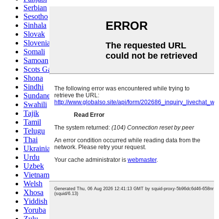
Serbian
Sesotho
Sinhala
Slovak
Slovenian
Somali
Samoan
Scots Gaelic
Shona
Sindhi
Sundanese
Swahili
Tajik
Tamil
Telugu
Thai
Ukrainian
Urdu
Uzbek
Vietnamese
Welsh
Xhosa
Yiddish
Yoruba
Zulu