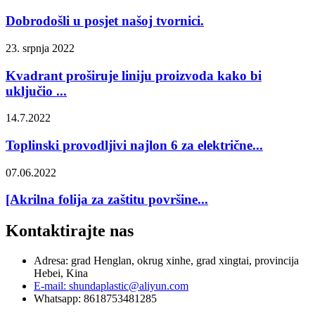
Dobrodošli u posjet našoj tvornici.
23. srpnja 2022
Kvadrant proširuje liniju proizvoda kako bi
uključio ...
14.7.2022
Toplinski provodljivi najlon 6 za električne...
07.06.2022
[Akrilna folija za zaštitu površine...
Kontaktirajte nas
Adresa: grad Henglan, okrug xinhe, grad xingtai, provincija
Hebei, Kina
E-mail: shundaplastic@aliyun.com
Whatsapp: 8618753481285