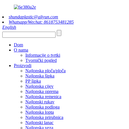
shundaplastic@aliyun.com
Whatsapp/Wechat: 8618753481285
English
Dom
O nama
Informacije o tvrtki
Tvornički pogled
Proizvodi
Najlonska ploča/ploča
Najlonska šipka
PP šipka
Najlonska cijev
Najlonska oprema
Najlonska remenica
Najlonski rukav
Najlonska podloga
Najlonska lopta
Najlonska prirubnica
Najlonski lanac
Najlonska veza