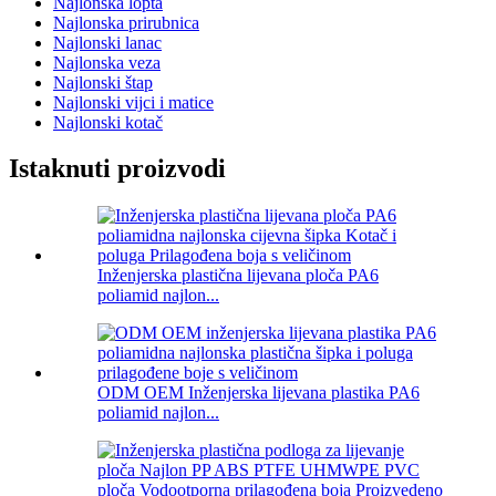
Najlonska lopta
Najlonska prirubnica
Najlonski lanac
Najlonska veza
Najlonski štap
Najlonski vijci i matice
Najlonski kotač
Istaknuti proizvodi
Inženjerska plastična lijevana ploča PA6
poliamid najlon...
ODM OEM Inženjerska lijevana plastika PA6
poliamid najlon...