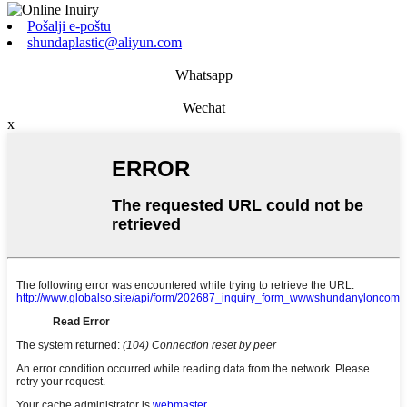
Pošalji e-poštu
shundaplastic@aliyun.com
Whatsapp
Wechat
x