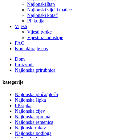
Najlonski štap
Najlonski vijci i matice
Najlonski kotač
PP kutija
Vijesti
Vijesti tvrtke
Vijesti iz industrije
FAQ
Kontaktirajte nas
Dom
Proizvodi
Najlonska prirubnica
kategorije
Najlonska ploča/ploča
Najlonska šipka
PP šipka
Najlonska cijev
Najlonska oprema
Najlonska remenica
Najlonski rukav
Najlonska podloga