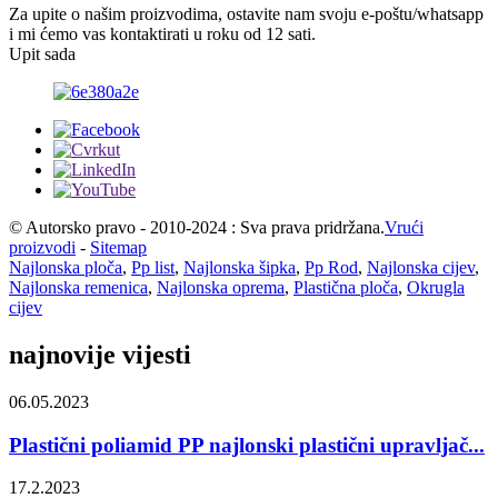
Za upite o našim proizvodima, ostavite nam svoju e-poštu/whatsapp
i mi ćemo vas kontaktirati u roku od 12 sati.
Upit sada
© Autorsko pravo - 2010-2024 : Sva prava pridržana.
Vrući
proizvodi
-
Sitemap
Najlonska ploča
,
Pp list
,
Najlonska šipka
,
Pp Rod
,
Najlonska cijev
,
Najlonska remenica
,
Najlonska oprema
,
Plastična ploča
,
Okrugla
cijev
najnovije vijesti
06.05.2023
Plastični poliamid PP najlonski plastični upravljač...
17.2.2023