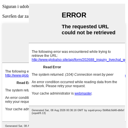
Siguran i udoban za korištenje
Savršen dar za obitelji i prijatelje, a također i dobar umjetnički ukras