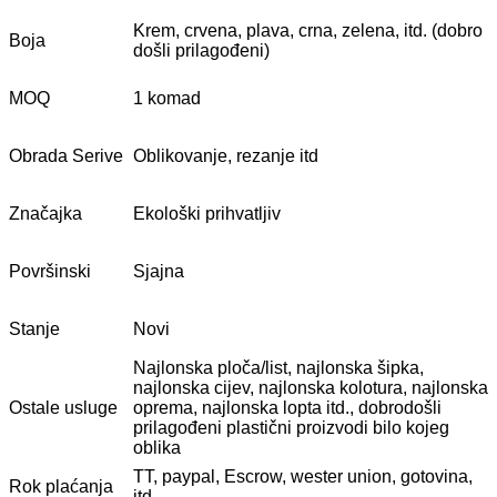
Krem, crvena, plava, crna, zelena, itd. (dobro
Boja
došli prilagođeni)
MOQ
1 komad
Obrada Serive
Oblikovanje, rezanje itd
Značajka
Ekološki prihvatljiv
Površinski
Sjajna
Stanje
Novi
Najlonska ploča/list, najlonska šipka,
najlonska cijev, najlonska kolotura, najlonska
Ostale usluge
oprema, najlonska lopta itd., dobrodošli
prilagođeni plastični proizvodi bilo kojeg
oblika
TT, paypal, Escrow, wester union, gotovina,
Rok plaćanja
itd