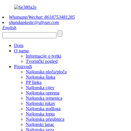
Whatsapp/Wechat: 8618753481285
shundaplastic@aliyun.com
English
Dom
O nama
Informacije o tvrtki
Tvornički pogled
Proizvodi
Najlonska ploča/ploča
Najlonska šipka
PP šipka
Najlonska cijev
Najlonska oprema
Najlonska remenica
Najlonski rukav
Najlonska podloga
Najlonska lopta
Najlonska prirubnica
Najlonski lanac
Najlonska veza