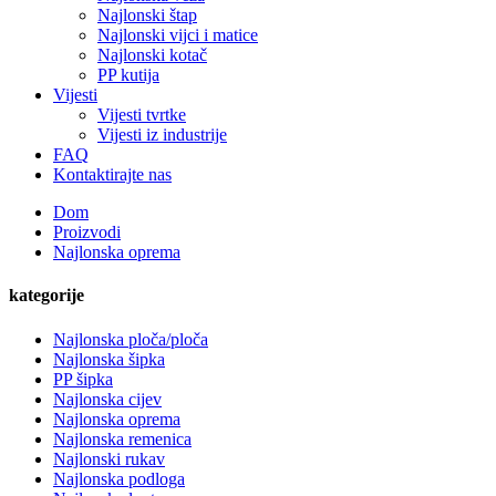
Najlonski štap
Najlonski vijci i matice
Najlonski kotač
PP kutija
Vijesti
Vijesti tvrtke
Vijesti iz industrije
FAQ
Kontaktirajte nas
Dom
Proizvodi
Najlonska oprema
kategorije
Najlonska ploča/ploča
Najlonska šipka
PP šipka
Najlonska cijev
Najlonska oprema
Najlonska remenica
Najlonski rukav
Najlonska podloga