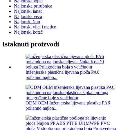
Najlonska lopta
Najlonska prirubnica
Najlonski lanac
Najlonska veza
Najlonski štap
Najlonski vijci i matice
Najlonski kotač
Istaknuti proizvodi
Inženjerska plastična lijevana ploča PA6
poliamid najlon...
ODM OEM Inženjerska lijevana plastika PA6
poliamid najlon...