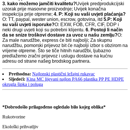
3. kako možemo jamčiti kvalitetu?
Uvijek predprodukcijski
uzorak prije masovne proizvodnje;
Uvijek konačna
inspekcija prije otpreme;
4. P: Koji su vaši uvjeti plaćanja?
O: TT, paypal, wester union, escrow, gotovina, itd
5.P: Koji
su vaši uvjeti isporuke?
O: EXW, FOB, CFR, CIF, DDP i
neki drugi uvjeti koji su potrebni klijentu.
6. Postoji li način
da se snize troškovi dostave za uvoz u našu zemlju?
O:
Za male narudžbe, express će biti najbolji; Za skupnu
narudžbu, pomorski prijevoz bit će najbolji izbor s obzirom na
vrijeme otpreme. Što se tiče hitnih narudžbi, ljubazno
predlažemo zračni prijevoz i uslugu dostave na kućnu
adresu od strane našeg brodskog partnera.
Prethodna:
Najlonski plastični ležajni rukavac
Sljedeći:
Kina MC lijevani najlon PA66 plastika PP PE HDPE
okrugla šipka i poluga
*Dobrodošlo prilagođeno ogledalo bilo kojeg oblika*
Rukotvorine
Ekološki prihvatljiv