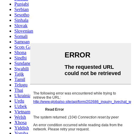
Punjabi
Serbian
Sesotho
Sinhala
Slovak
Slovenian
Somali
Samoan
Scots Gaelic
Shona
Sindhi
Sundanese
Swahili
Tajik
Tamil
Telugu
Thai
Ukrainian
Urdu
Uzbek
Vietnamese
Welsh
Xhosa
Yiddish
Yoruba