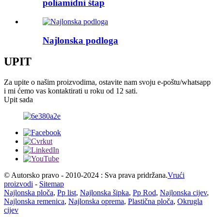
poliamidni štap
Najlonska podloga
UPIT
Za upite o našim proizvodima, ostavite nam svoju e-poštu/whatsapp
i mi ćemo vas kontaktirati u roku od 12 sati.
Upit sada
© Autorsko pravo - 2010-2024 : Sva prava pridržana.
Vrući
proizvodi
-
Sitemap
Najlonska ploča
,
Pp list
,
Najlonska šipka
,
Pp Rod
,
Najlonska cijev
,
Najlonska remenica
,
Najlonska oprema
,
Plastična ploča
,
Okrugla
cijev