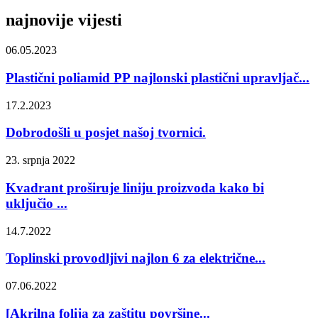
najnovije vijesti
06.05.2023
Plastični poliamid PP najlonski plastični upravljač...
17.2.2023
Dobrodošli u posjet našoj tvornici.
23. srpnja 2022
Kvadrant proširuje liniju proizvoda kako bi
uključio ...
14.7.2022
Toplinski provodljivi najlon 6 za električne...
07.06.2022
[Akrilna folija za zaštitu površine...