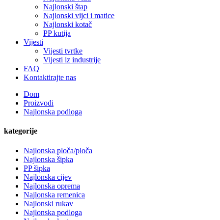
Najlonski štap
Najlonski vijci i matice
Najlonski kotač
PP kutija
Vijesti
Vijesti tvrtke
Vijesti iz industrije
FAQ
Kontaktirajte nas
Dom
Proizvodi
Najlonska podloga
kategorije
Najlonska ploča/ploča
Najlonska šipka
PP šipka
Najlonska cijev
Najlonska oprema
Najlonska remenica
Najlonski rukav
Najlonska podloga