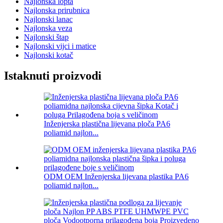
Najlonska lopta
Najlonska prirubnica
Najlonski lanac
Najlonska veza
Najlonski štap
Najlonski vijci i matice
Najlonski kotač
Istaknuti proizvodi
Inženjerska plastična lijevana ploča PA6
poliamid najlon...
ODM OEM Inženjerska lijevana plastika PA6
poliamid najlon...