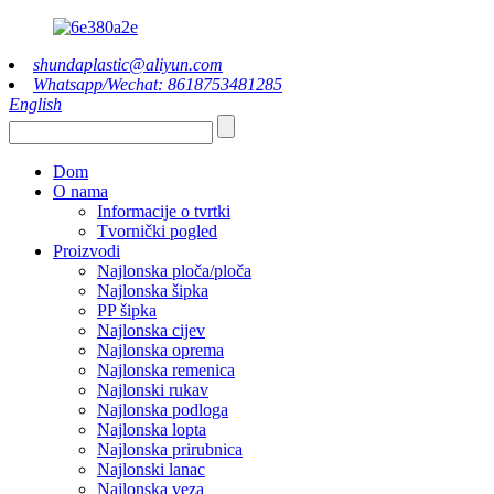
shundaplastic@aliyun.com
Whatsapp/Wechat: 8618753481285
English
Dom
O nama
Informacije o tvrtki
Tvornički pogled
Proizvodi
Najlonska ploča/ploča
Najlonska šipka
PP šipka
Najlonska cijev
Najlonska oprema
Najlonska remenica
Najlonski rukav
Najlonska podloga
Najlonska lopta
Najlonska prirubnica
Najlonski lanac
Najlonska veza