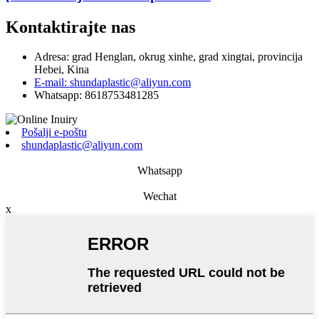
Kontaktirajte nas
Adresa: grad Henglan, okrug xinhe, grad xingtai, provincija
Hebei, Kina
E-mail: shundaplastic@aliyun.com
Whatsapp: 8618753481285
Pošalji e-poštu
shundaplastic@aliyun.com
Whatsapp
Wechat
x