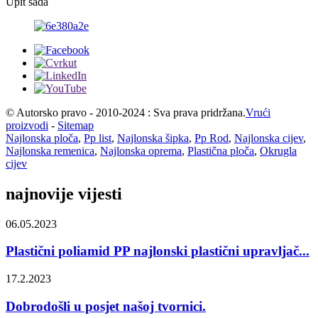
Upit sada
© Autorsko pravo - 2010-2024 : Sva prava pridržana.
Vrući
proizvodi
-
Sitemap
Najlonska ploča
,
Pp list
,
Najlonska šipka
,
Pp Rod
,
Najlonska cijev
,
Najlonska remenica
,
Najlonska oprema
,
Plastična ploča
,
Okrugla
cijev
najnovije vijesti
06.05.2023
Plastični poliamid PP najlonski plastični upravljač...
17.2.2023
Dobrodošli u posjet našoj tvornici.