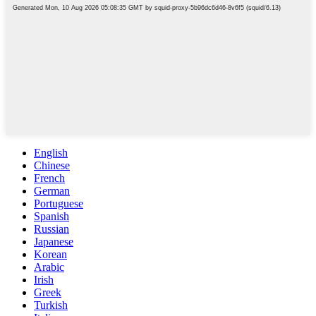
English
Chinese
French
German
Portuguese
Spanish
Russian
Japanese
Korean
Arabic
Irish
Greek
Turkish