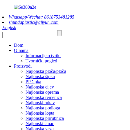
Whatsapp/Wechat: 8618753481285
shundaplastic@aliyun.com
English
Dom
O nama
Informacije o tvrtki
Tvornički pogled
Proizvodi
Najlonska ploča/ploča
Najlonska šipka
PP šipka
Najlonska cijev
Najlonska oprema
Najlonska remenica
Najlonski rukav
Najlonska podloga
Najlonska lopta
Najlonska prirubnica
Najlonski lanac
Najlonska veza