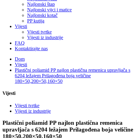
Najlonski štap
Najlonski vijci i matice
Najlonski kotač
PP kutija
Vijesti
Vijesti tvrtke
Vijesti iz industrije
FAQ
Kontaktirajte nas
Dom
Vijesti
Plastični poliamid PP najlon plastična remenica upravljača s
6204 ležajem Prilagođena boja veličine
180×50,200×50,160×50
Vijesti
Vijesti tvrtke
Vijesti iz industrije
Plastični poliamid PP najlon plastična remenica
upravljača s 6204 ležajem Prilagođena boja veličine
180×50,200×50,160×50