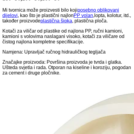
Mi tvornica može proizvesti bilo koji
posebno oblikovani
dijelovi
, kao što je plastični najlon
PP volan
,lopta, kolotur, itd.,
također proizvode
plastična šipka
, plastična ploča.
Kotači za viličar od plastike od najlona PP, ručni kamioni,
kamioni s volovima naslagani visoko, kotači za viličare od
čistog najlona kompletne specifikacije.
Namjena: Upravljač ručnog hidrauličkog tegljača
Značajke proizvoda: Površina proizvoda je tvrda i glatka.
Ušteda svjetla i rada. Otporan na kiseline i koroziju, pogodan
za cement i druge pločnike.