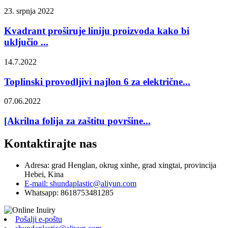
23. srpnja 2022
Kvadrant proširuje liniju proizvoda kako bi
uključio ...
14.7.2022
Toplinski provodljivi najlon 6 za električne...
07.06.2022
[Akrilna folija za zaštitu površine...
Kontaktirajte nas
Adresa: grad Henglan, okrug xinhe, grad xingtai, provincija
Hebei, Kina
E-mail: shundaplastic@aliyun.com
Whatsapp: 8618753481285
Pošalji e-poštu