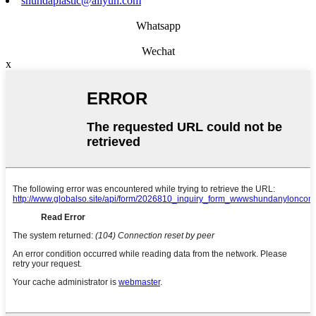
shundaplastic@aliyun.com
Whatsapp
Wechat
x